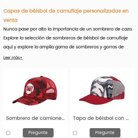
Capas de béisbol de camuflaje personalizadas en
venta
Nunca pase por alto la importancia de un sombrero de caza.
Explore la selección de sombreros de béisbol de camuflaje
aquí y explore la amplia gama de sombreros y gorras de
caza de camuflaje
que no te regalará
.
Leer más+
Hengxing Caps Factory (hx-caps.com) ofrece muchos
Productos de gorros de béisbol de camuflaje personalizados
para al por mayor. Y es importante que el nombre del juego
aquí sea la personalización.
Sombrero de camionero de camuflaje de béisbol de camuflaje de camuflaje rojo
Tapa de béisbol con alas en los lados Caps de camuflaje personalizados
Una amplia variedad de opciones de sombrero de béisbol de
camuflaje están disponibles para usted, como teñido liso,
Pregunte
Pregunte
impreso y bordado. También puede elegir entre 100% de