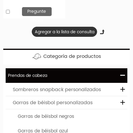
Pregunte
ahora
Diseña tu sombrero favorito
Categoría de productos
Si necesita sombreros personalizados de alta calidad, ha
venido al lugar correcto. Hengxing Caps Factory (hx-
Prendas de cabeza
caps.com) le ofrece la oportunidad de diseñar su propio
sombrero. Puede elegir entre varios sombreros diferentes,
Sombreros snapback personalizados
que difieren tanto en el tipo de modelo como en color. El
Gorras de béisbol personalizadas
logotipo o diseño de su empresa se puede imprimir o bordar
en estos límites personalizados.
Gorras de béisbol negros
Gorras de béisbol azul