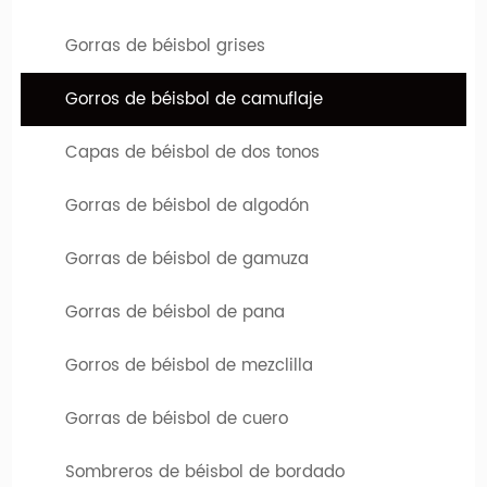
Gorras de béisbol grises
Gorros de béisbol de camuflaje
Capas de béisbol de dos tonos
Búsqueda relacionada con camuflaje de gorros de béisbol
|
Sombreros de camionero personalizados
Sombreros de
Gorras de béisbol de algodón
|
béisbol de bordado personalizados
Sombreros de
Gorras de béisbol de gamuza
|
campamento personalizados
Sombreros personalizados
Gorras de béisbol de pana
Gorros de béisbol de mezclilla
Gorras de béisbol de cuero
Sombreros de béisbol de bordado