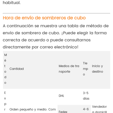
habitual.
Hora de envío de sombreros de cubo
A continuación se muestra una tabla de método de
envío de sombrero de cubo. ¡Puede elegir la forma
correcta de acuerdo o puede consultarnos
directamente por correo electrónico!
M
é
Tie
t
Medios de tra
Inicio y
Cantidad
mp
o
nsporte
destino
o
d
o
E
3-5
DHL
x
días
p
Vendedor
4-6
r
Orden pequeño y medio. Com
Fedex
a domicili