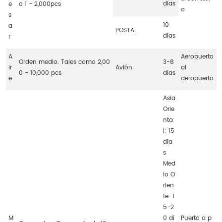
días
e
o 1 - 2,000pcs
o
s
10
a
POSTAL
días
r
A
Aeropuerto
Orden medio. Tales como 2,00
3-8
ir
Avión
al
0 - 10,000 pcs
días
e
aeropuerto
Asia
Orie
nta
l: 15
día
s
Med
io O
rien
te: 1
5-2
M
0 dí
Puerto a p