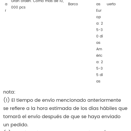
Gran orden. Como más de 10,
a
Barco
as
uerto
000 pcs
r
Eur
op
a: 2
5-3
0 dí
as
Am
éric
a: 2
5-3
5 dí
as
nota:
(1) El tiempo de envío mencionado anteriormente
se refiere a la hora estimada de los días hábiles que
tomará el envío después de que se haya enviado
un pedido.