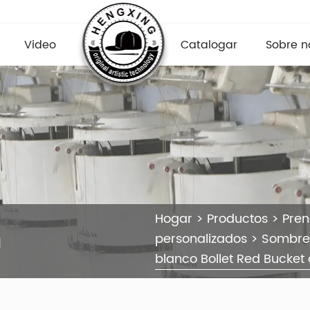
Video
Catalogar
Sobre n
Hogar
>
Productos
>
Pre
a
personalizados
>
Sombre
blanco Bollet Red Bucke