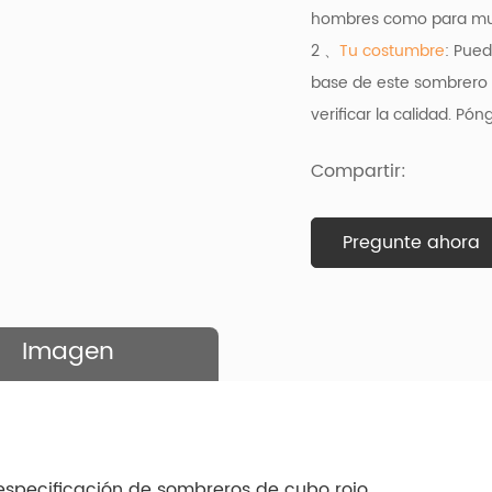
hombres como para muje
2 、
Tu costumbre
: Pued
base de este sombrero 
verificar la calidad. P
Compartir:
Pregunte ahora
Imagen
especificación de sombreros de cubo rojo.