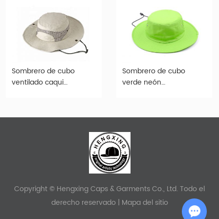
Sombrero de cubo
Sombrero de cubo
ventilado caqui
verde neón
ventilado con sombrero
personalizado con
de sol de ala ancha para
sombrero de cubo verde
mujeres u hombres
lima de cuerda
Copyright © Hengxing Caps & Garments Co., Ltd. Todo el
derecho reservado |
Mapa del sitio