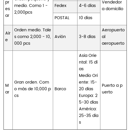
pr
Vendedor
medio. Como 1 -
Fedex
4-6 días
es
a domicilio
2,000pcs
ar
POSTAL
10 días
Orden medio. Tale
Aeropuerto
Air
s como 2,000 - 10,
Avión
3-8 días
al
e
000 pcs
aeropuerto
Asia Orie
ntal: 15 dí
as
Medio Ori
Gran orden. Com
ente: 15-
M
Puerto a p
o más de 10,000 p
Barco
20 días
ar
uerto
cs
Europa: 2
5-30 días
América:
25-35 día
s