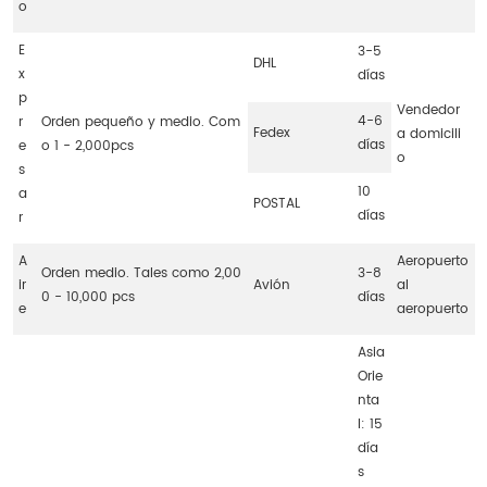
o
E
3-5
DHL
x
días
p
Vendedor
4-6
r
Orden pequeño y medio. Com
Fedex
a domicili
días
e
o 1 - 2,000pcs
o
s
10
a
POSTAL
días
r
A
Aeropuerto
Orden medio. Tales como 2,00
3-8
ir
Avión
al
0 - 10,000 pcs
días
e
aeropuerto
Asia
Orie
nta
l: 15
día
s