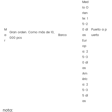
Med
io O
rien
te: 1
5-2
M
0 dí
Puerto a p
Gran orden. Como más de 10,
a
Barco
as
uerto
000 pcs
r
Eur
op
a: 2
5-3
0 dí
as
Am
éric
a: 2
5-3
5 dí
as
nota: