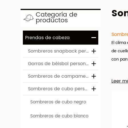
Som
Categoría de
productos
Sombre
Prendas de cabeza
El clima
Sombreros snapback personalizados
de cuel
con pant
Gorras de béisbol personalizadas
Hengxin
Sombreros de campamento personalizados
Leer m
por mayo
Sombreros de cubo personalizados
Una amp
Sombreros de cubo negro
carácter
Sombreros de cubo blanco
claro, i