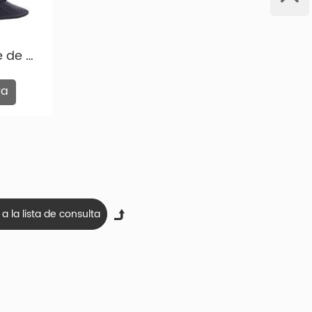
 Norte, Europa occidental y Europa del Este.
Capa de cubo boonie de boonie de bucle de cubo poliéster con cuerda con cuerda
s de sombrero de cubo con cadena. Y tenemos más
ra