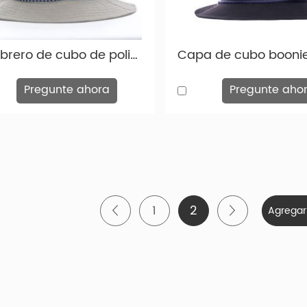
reros de cubos personalizados son más populares en América del
personalizados de sombreros de cubos con cuerda
Sombrero de cubo de poliéster caqui sombrero de cubo liso personalizado con cuerda para al por mayor
nuación se muestra una imagen de muchos tipos personalizado
os de cubo con cuerdas que puede elegir en nuestra fábrica.
Pregunte ahora
Pregunte aho
1
2