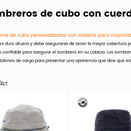
breros de cubo con cuer
ros de cubo personalizados con cadena para mayoris
 es duro afuera y debe asegurarse de tener la mayor cobertura p
lo confiable para asegurar el sombrero en su cabeza. Los sombr
alones de carga para presentar una apariencia que dice que está li
g Caps Factory (hx-caps.com) ofrece muchos
Sombreros de cub
ás+
r. Y es importante que el nombre del juego aquí sea la personali
lia variedad de sombreros de cubo personalizados con opciones
, imagen y rayas. También puede elegir entre 100% de poliéster,
mpreso y simple. Y si los sombreros de cubo personalizados con