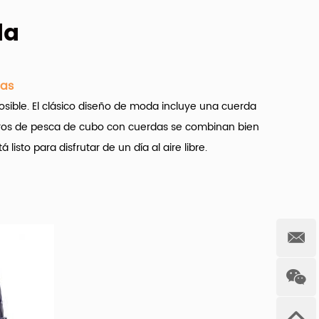
da
tas
osible. El clásico diseño de moda incluye una cuerda
eros de pesca de cubo con cuerdas se combinan bien
sto para disfrutar de un día al aire libre.
o personalizados con productos de cadena
para al
zación.
 de cadena está disponible para usted, como
 100% algodón y poliéster/algodón. Así como de color
 cadena son muestras gratuitas o muestras pagadas.