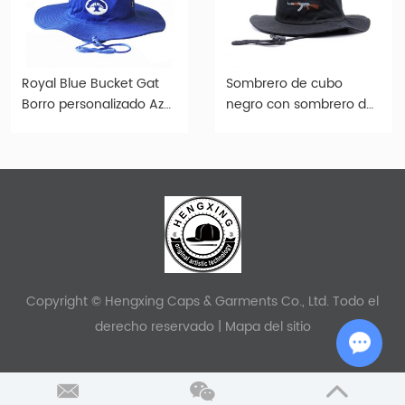
Royal Blue Bucket Gat
Sombrero de cubo
Borro personalizado Azul
negro con sombrero de
Sol Borro con cuerda
cubo fresco con cordón
para pescar
Copyright © Hengxing Caps & Garments Co., Ltd. Todo el
derecho reservado |
Mapa del sitio
Chat w