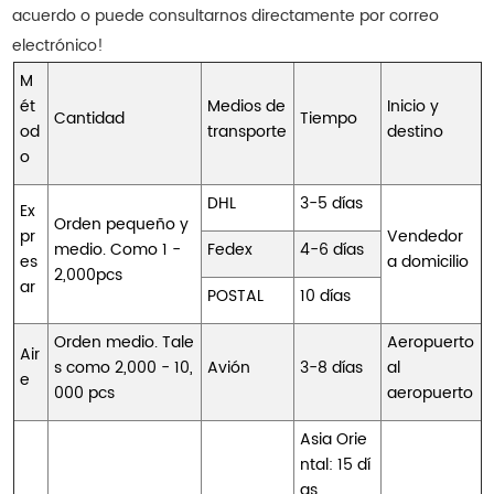
acuerdo o puede consultarnos directamente por correo
electrónico!
M
ét
Medios de
Inicio y
Cantidad
Tiempo
od
transporte
destino
o
DHL
3-5 días
Ex
Orden pequeño y
pr
Vendedor
medio. Como 1 -
Fedex
4-6 días
es
a domicilio
2,000pcs
ar
POSTAL
10 días
Orden medio. Tale
Aeropuerto
Air
s como 2,000 - 10,
Avión
3-8 días
al
e
000 pcs
aeropuerto
Asia Orie
ntal: 15 dí
as