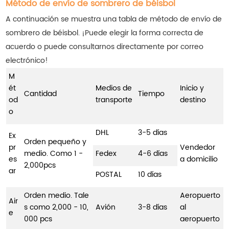
Método de envío de sombrero de béisbol
A continuación se muestra una tabla de método de envío de
sombrero de béisbol. ¡Puede elegir la forma correcta de
acuerdo o puede consultarnos directamente por correo
electrónico!
M
ét
Medios de
Inicio y
Cantidad
Tiempo
od
transporte
destino
o
DHL
3-5 días
Ex
Orden pequeño y
pr
Vendedor
medio. Como 1 -
Fedex
4-6 días
es
a domicilio
2,000pcs
ar
POSTAL
10 días
Orden medio. Tale
Aeropuerto
Air
s como 2,000 - 10,
Avión
3-8 días
al
e
000 pcs
aeropuerto