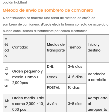
opción habitual.
Método de envío de sombrero de camionero
A continuación se muestra una tabla de método de envío de
sombrero de camionero. ¡Puede elegir la forma correcta de acuerdo o
puede consultarnos directamente por correo electrónico!
M
ét
Medios de
Inicio y
Cantidad
Tiempo
od
transporte
destino
o
DHL
3-5 días
Ex
Orden pequeño y
pr
Vendedor
medio. Como 1 -
Fedex
4-6 días
es
a domicilio
2,000pcs
ar
POSTAL
10 días
Orden medio. Tale
Aeropuerto
Air
s como 2,000 - 10,
Avión
3-8 días
al
e
000 pcs
aeropuerto