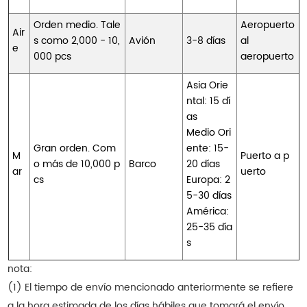
Orden medio. Tale
Aeropuerto
Air
s como 2,000 - 10,
Avión
3-8 días
al
e
000 pcs
aeropuerto
Asia Orie
ntal: 15 dí
as
Medio Ori
Gran orden. Com
ente: 15-
M
Puerto a p
o más de 10,000 p
Barco
20 días
ar
uerto
cs
Europa: 2
5-30 días
América:
25-35 día
s
nota:
(1) El tiempo de envío mencionado anteriormente se refiere
a la hora estimada de los días hábiles que tomará el envío