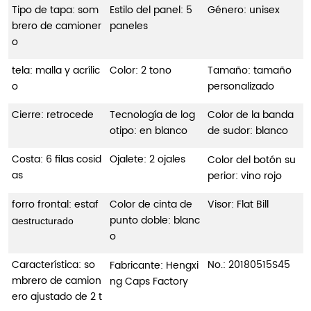
Tipo de tapa: som
Estilo del panel: 5
Género: unisex
brero de camioner
paneles
o
tela: malla y acrílic
Color: 2 tono
Tamaño: tamaño
o
personalizado
Cierre: retrocede
Tecnología de log
Color de la banda
otipo: en blanco
de sudor: blanco
Costa: 6 filas cosid
Ojalete: 2 ojales
Color del botón su
as
perior: vino rojo
forro frontal: estaf
Color de cinta de
Visor: Flat Bill
punto doble: blanc
a
estructurado
o
Característica: so
No.:
20180515S45
Fabricante: Hengxi
mbrero de camion
ng Caps Factory
ero ajustado de 2 t