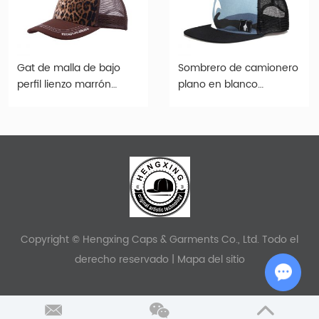
Gat de malla de bajo
Sombrero de camionero
perfil lienzo marrón
plano en blanco
leopardo estampado
sombrero vintage de
camionero
espuma de perfil medio
Copyright © Hengxing Caps & Garments Co., Ltd. Todo el
derecho reservado |
Mapa del sitio
Chat w