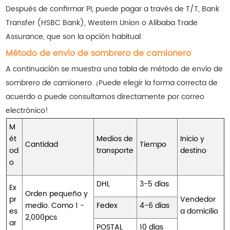
Después de confirmar PI, puede pagar a través de T/T, Bank
Transfer (HSBC Bank), Western Union o Alibaba Trade
Assurance, que son la opción habitual.
Método de envío de sombrero de camionero
A continuación se muestra una tabla de método de envío de
sombrero de camionero. ¡Puede elegir la forma correcta de
acuerdo o puede consultarnos directamente por correo
electrónico!
M
ét
Medios de
Inicio y
Cantidad
Tiempo
od
transporte
destino
o
DHL
3-5 días
Ex
Orden pequeño y
pr
Vendedor
medio. Como 1 -
Fedex
4-6 días
es
a domicilio
2,000pcs
ar
POSTAL
10 días