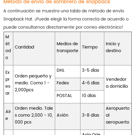
Método de envío de sombrero de snapback
A continuación se muestra una tabla de método de envío
Snapback Hat. ¡Puede elegir la forma correcta de acuerdo o
puede consultarnos directamente por correo electrónico!
M
ét
Medios de
Inicio y
Cantidad
Tiempo
od
transporte
destino
o
DHL
3-5 días
Ex
Orden pequeño y
pr
Vendedor
medio. Como 1 -
Fedex
4-6 días
es
a domicilio
2,000pcs
ar
POSTAL
10 días
Orden medio. Tale
Aeropuerto
Air
s como 2,000 - 10,
Avión
3-8 días
al
e
000 pcs
aeropuerto
Asia Orie