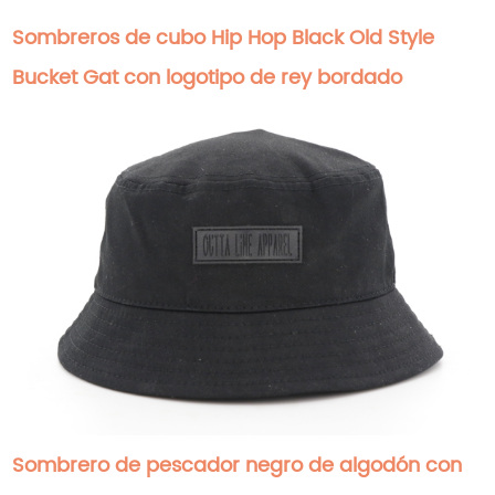
Sombreros de cubo Hip Hop Black Old Style
Bucket Gat con logotipo de rey bordado
Sombrero de pescador negro de algodón con