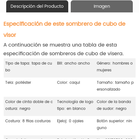
Descripción del Producto
Imagen
Especificación de este sombrero de cubo de
visor
A continuación se muestra una tabla de esta
especificación de sombreros de cubo de visera.
Tipo de tapa: tapa de cu
Bill: ancho ancho
Género: hombres o
bo
mujeres
Tela: poliéster
Color: caqui
Tamaño: tamaño p
ersonalizado
Color de cinta doble de c
Tecnología de logo
Color de la banda
ostura: negro
tipo: en blanco
de sudor: negro
Costura: 8 filas costuras
Ejeloj: 0 ojales
Botón superior: nin
guno