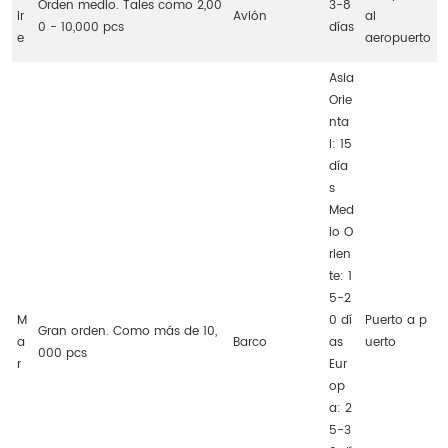
Orden medio. Tales como 2,00
3-8
ir
Avión
al
0 - 10,000 pcs
días
e
aeropuerto
Asia
Orie
nta
l: 15
día
s
Med
io O
rien
te: 1
5-2
M
0 dí
Puerto a p
Gran orden. Como más de 10,
a
Barco
as
uerto
000 pcs
r
Eur
op
a: 2
5-3