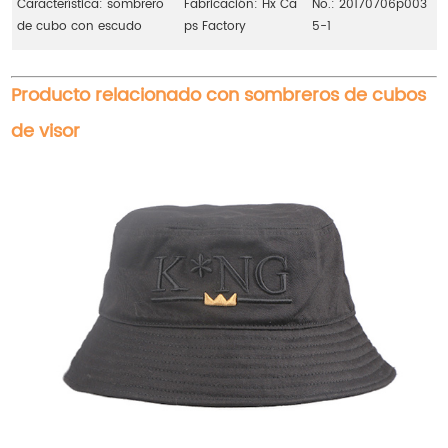
Característica: sombrero
Fabricación: Hx Ca
No.: 20170706p003
de cubo con escudo
ps Factory
5-1
Producto relacionado con sombreros de cubos
de visor