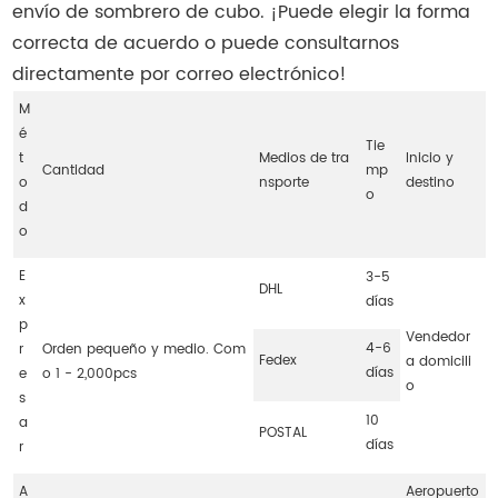
envío de sombrero de cubo. ¡Puede elegir la forma
correcta de acuerdo o puede consultarnos
directamente por correo electrónico!
M
é
Tie
t
Medios de tra
Inicio y
Cantidad
mp
o
nsporte
destino
o
d
o
E
3-5
DHL
x
días
p
Vendedor
4-6
r
Orden pequeño y medio. Com
Fedex
a domicili
días
e
o 1 - 2,000pcs
o
s
10
a
POSTAL
días
r
A
Aeropuerto