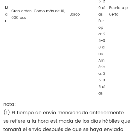
5-2
M
0 dí
Puerto a p
Gran orden. Como más de 10,
a
Barco
as
uerto
000 pcs
r
Eur
op
a: 2
5-3
0 dí
as
Am
éric
a: 2
5-3
5 dí
as
nota:
(1) El tiempo de envío mencionado anteriormente
se refiere a la hora estimada de los días hábiles que
tomará el envío después de que se haya enviado