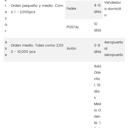
Vendedor
4-6
r
Orden pequeño y medio. Com
Fedex
a domicili
días
e
o 1 - 2,000pcs
o
s
10
a
POSTAL
días
r
A
Aeropuerto
Orden medio. Tales como 2,00
3-8
ir
Avión
al
0 - 10,000 pcs
días
e
aeropuerto
Asia
Orie
nta
l: 15
día
s
Med
io O
rien
te: 1