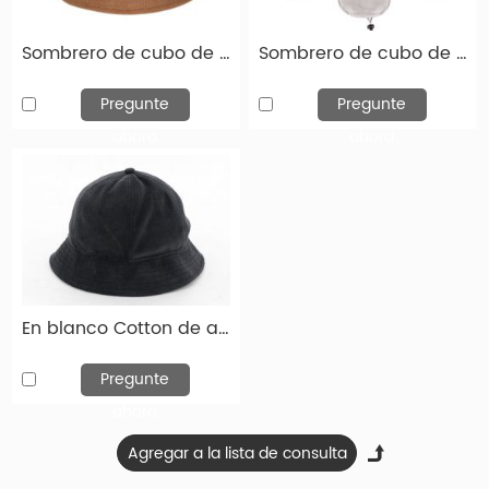
Sombrero de cubo de cáñamo gris con borde de gamuza marrón y logotipo en blanco
Sombrero de cubo de visera con escudo de cara cobertura completa protege tu cuello
Pregunte
Pregunte
Búsqueda relacionada con sombreros en blanco de
ahora
ahora
cubos
|
|
Sombreros de cubo en blanco
6 Panel Baseball Hats
|
Sombreros de camionero en blanco
Sombreros de cubo
personalizados
En blanco Cotton de algodón de 6 paneles Sombrero de cubo en blanco personalizado
Pregunte
ahora