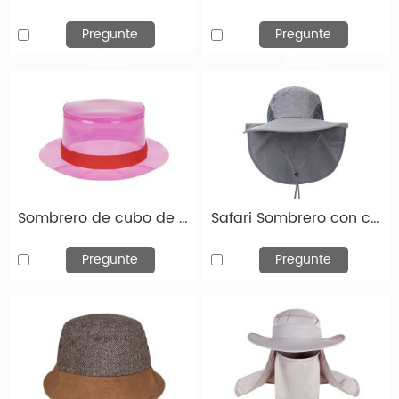
Pregunte
Pregunte
ahora
ahora
Diseña tu sombrero favorito
Si necesita sombreros personalizados de alta calidad, ha
venido al lugar correcto. Hengxing Caps Factory (hx-
caps.com) le ofrece la oportunidad de diseñar su propio
Sombrero de cubo de PVC rojas hombres
Safari Sombrero con colgajo de cuello sombrero de cubo en blanco con cubierta para el cuello para protección solar
sombrero. Puede elegir entre varios sombreros diferentes,
que difieren tanto en el tipo de modelo como en color. El
Pregunte
Pregunte
logotipo o diseño de su empresa se puede imprimir o bordar
ahora
ahora
en estos límites personalizados.