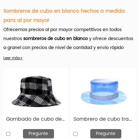
Sombreros de cubo en blanco hechos a medida
para al por mayor
Ofrecemos precios al por mayor competitivos en todos
nuestros
sombreros de cubo en blanco
y ofrece descuentos
a granel con precios de nivel de cantidad y envío rápido
gratuito.
Leer más+
Hengxing Caps Factory (hx-caps.com) ofrece muchos
Productos de sombreros de cubo en blanco personalizados
para al por mayor. Y es importante que el nombre del juego
aquí sea la personalización.
Gombado de cubo de invierno Sombrero de lana negro y gris para mujeres y hombres en venta
Sombrero de cubo transparente azul en blanco Clear PVC Rain Bucket Sombrero para la venta
Una amplia variedad de opciones de sombrero de cubo en
blanco están disponibles para usted, como nylon, 100%
Pregunte
Pregunte
algodón y 100% de poliéster. También puede elegir entre