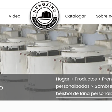
Video
Catalogar
Sobre n
Hogar
>
Productos
>
Pre
o
personalizadas
>
Sombrer
béisbol de lana personal