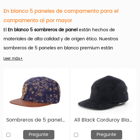
En blanco 5 paneles de campamento para el
campamento al por mayor
El
En blanco 5 sombreros de panel
están hechos de
materiales de alta calidad y de origen ético. Nuestros
sombreros de 5 paneles en blanco premium están
disponibles en una variedad de colores, estilos y telas. Y si
Leer más+
desea que el al por mayor de 5 sombreros de panel o desee
crear sus propios sombreros de 5 paneles personalizados,
contáctenos.
Hengxing Caps Factory (hx-caps.com)
oferta
Muchos
productos personalizados en blanco de 5 paneles para el por
Sombreros de 5 paneles de 5 paneles de estilo vintage personalizado de 5 paneles con borde de cuero marrón
All Black Corduroy Blank 5 Panel Hat al por mayor
mayor.
Y es importante que el nombre del juego aquí sea la
personalización.
Pregunte
Pregunte