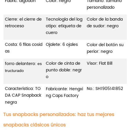
Fabric: algodón
Color: negro
Tamaño: tamaño
personalizado
Cierre: el cierre de
Tecnología del log
Color de la banda
retroceso
otipo: etiqueta de
de sudor: negro
cuero
Costa: 6 filas cosid
Ojalete: 6 ojales
Color del botón su
as
perior: negro
Color de cinta de
Visor: Flat Bill
forro delantero:
es
punto doble: negr
tructurado
o
Característica: TO
No.:
SH1905141852
Fabricante: Hengxi
DA CAP Snapback
ng Caps Factory
negra
Tus snapbacks personalizados: haz tus mejores
snapbacks clásicos únicos