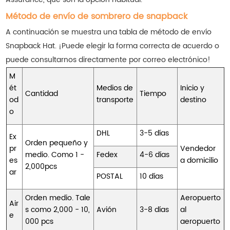
Método de envío de sombrero de snapback
A continuación se muestra una tabla de método de envío
Snapback Hat. ¡Puede elegir la forma correcta de acuerdo o
puede consultarnos directamente por correo electrónico!
M
ét
Medios de
Inicio y
Cantidad
Tiempo
od
transporte
destino
o
DHL
3-5 días
Ex
Orden pequeño y
pr
Vendedor
medio. Como 1 -
Fedex
4-6 días
es
a domicilio
2,000pcs
ar
POSTAL
10 días
Orden medio. Tale
Aeropuerto
Air
s como 2,000 - 10,
Avión
3-8 días
al
e
000 pcs
aeropuerto