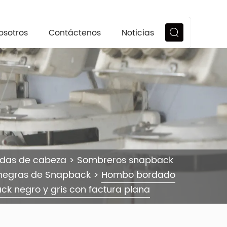
osotros
Contáctenos
Noticias
ndas de cabeza
>
Sombreros snapback
negras de Snapback
>
Hombo bordado
k negro y gris con factura plana