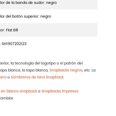
lor de la banda de sudor: negro
lor del botón superior: negro
or: Flat Bill
.:
SH1907202123
rior, la tecnología del logotipo o el patrón del
a tapa blanca, la tapa blanca,
Snapbacks negros
, etc.
La
uero
o
Sombreros de lana Snapback
.
 en blanco snapback
o
Snapbacks impresos
cambiar.