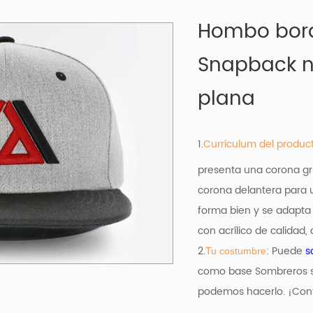
Hombo bord
Snapback ne
plana
1.
Currículum del produc
presenta una corona gris
corona delantera para u
forma bien y se adapta
con acrílico de calidad,
2.
: Puede
s
Tu costumbre
como base
Sombreros s
podemos hacerlo. ¡Cont