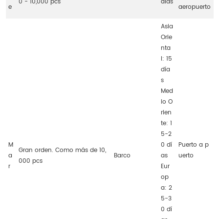
0 - 10,000 pcs
días
e
aeropuerto
Asia
Orie
nta
l: 15
día
s
Med
io O
rien
te: 1
5-2
M
0 dí
Puerto a p
Gran orden. Como más de 10,
a
Barco
as
uerto
000 pcs
r
Eur
op
a: 2
5-3
0 dí