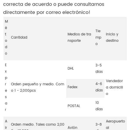
correcta de acuerdo o puede consultarnos
directamente por correo electrónico!
M
é
Tie
t
Medios de tra
Inicio y
Cantidad
mp
o
nsporte
destino
o
d
o
E
3-5
DHL
x
días
p
Vendedor
4-6
r
Orden pequeño y medio. Com
Fedex
a domicili
días
e
o 1 - 2,000pcs
o
s
10
a
POSTAL
días
r
A
Aeropuerto
Orden medio. Tales como 2,00
3-8
ir
Avión
al