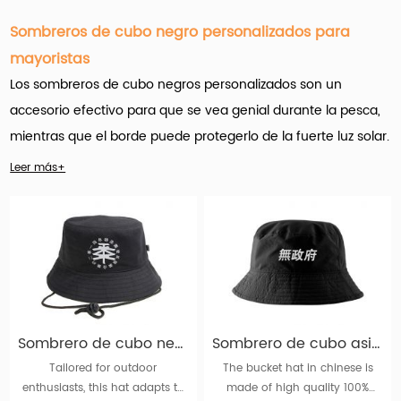
Sombreros de cubo negro personalizados para
mayoristas
Los sombreros de cubo negros personalizados son un
accesorio efectivo para que se vea genial durante la pesca,
mientras que el borde puede protegerlo de la fuerte luz solar.
Nunca te equivocarías con el sombrero de moda negro, el
Leer más+
sentido dulce y de moda que traen puede iluminar tu verano
y hacerlo más encantador.
Hengxing Caps Factory (hx-caps.com)
ofrece muchos
Productos de sombreros de cubo negros personalizados para
mayoristas.
Y es importante que el nombre del juego aquí
Sombrero de cubo negro liso con cuerda para hombre o mujer a la venta
Sombrero de cubo asiático negro con letras estampadas chinas o japonesas para hombres o mujeres
sea la personalización.
Tailored for outdoor
The bucket hat in chinese is
enthusiasts, this hat adapts to
made of high quality 100%
Una amplia variedad de opciones de sombreros de cubo