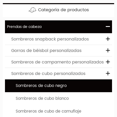
sombrero. Puede elegir entre varios sombreros diferentes,
Categoría de productos
que difieren tanto en el tipo de modelo como en color. El
logotipo o diseño de su empresa se puede imprimir o bordar
en estos límites personalizados.
Prendas de cabeza
Sombreros snapback personalizados
Gorras de béisbol personalizadas
Sombreros de campamento personalizados
Sombreros de cubo personalizados
Búsqueda relacionada con sombreros de cubo
Sombreros de cubo negro
negros
Sombreros de cubo blanco
|
|
Tapas en blanco
Tapas de cubo de cuero
Sombreros de
|
cubo blanco
Sombreros de cubo al por mayor
Sombreros de cubo de camuflaje