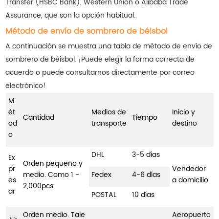
Transfer (HSBC Bank), Western Union o Alibaba Trade
Assurance, que son la opción habitual.
Método de envío de sombrero de béisbol
A continuación se muestra una tabla de método de envío de
sombrero de béisbol. ¡Puede elegir la forma correcta de
acuerdo o puede consultarnos directamente por correo
electrónico!
M
ét
Medios de
Inicio y
Cantidad
Tiempo
od
transporte
destino
o
DHL
3-5 días
Ex
Orden pequeño y
pr
Vendedor
medio. Como 1 -
Fedex
4-6 días
es
a domicilio
2,000pcs
ar
POSTAL
10 días
Orden medio. Tale
Aeropuerto