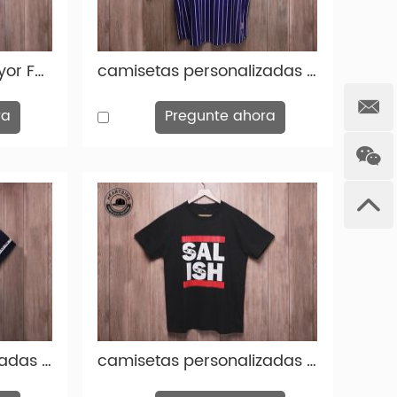
Camisetas al por mayor Fashion Fashion de algodón negro Tieta THSH006
camisetas personalizadas para hombres moda personalizada de algodón azul estampado thish-tsh005
ra
Pregunte ahora
camisetas personalizadas para hombres moda personalizada algodón negro estampado polo thish-tsh003
camisetas personalizadas para hombres moda personalizada con estampado de algodón negro thish-tsh002