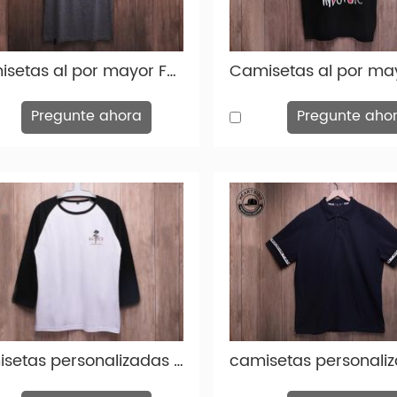
Camisetas al por mayor Fashion de moda gris estampado de algodón THSH008
Pregunte ahora
Pregunte aho
camisetas personalizadas para hombres moda personalizada con estampado de algodón blanco thish-tsh004