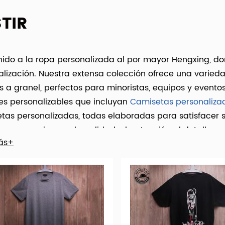
TIR
ido a la ropa personalizada al por mayor Hengxing, don
alización. Nuestra extensa colección ofrece una varied
 a granel, perfectos para minoristas, equipos y evento
es personalizables que incluyan
Camisetas personaliza
tas personalizadas, todas elaboradas para satisfacer 
 compromiso con la calidad y la atención al detalle, n
ás+
dad de su marca. Asóciese con Hengxing para elevar su
es ropa que se destaque.