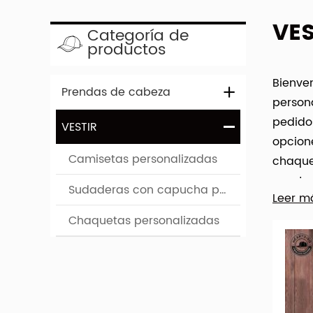
VES
Categoría de
productos
Bienven
Prendas de cabeza
person
pedidos
VESTIR
opcion
Camisetas personalizadas
chaque
nuestro
Sudaderas con capucha personalizadas
Leer m
identi
client
Chaquetas personalizadas