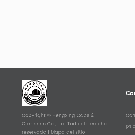
Co
Copyright © Hengxing Caps &
Cor
Garments Co., Ltd. Todo el derecho
ps.
reservado |
Mapa del sitio