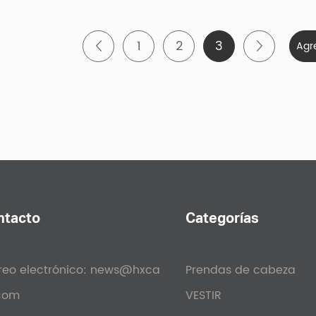
1
2
3
ntacto
Categorías
reo electrónico:
news@hxca
Prendas de cabeza
com
VESTIR