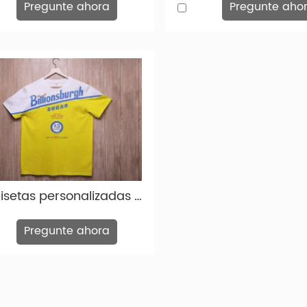
Pregunte ahora
Pregunte aho
camisetas personalizadas para hombres moda personalizada con estampado de algodón amarillo blanco thish-tsh001
Pregunte ahora