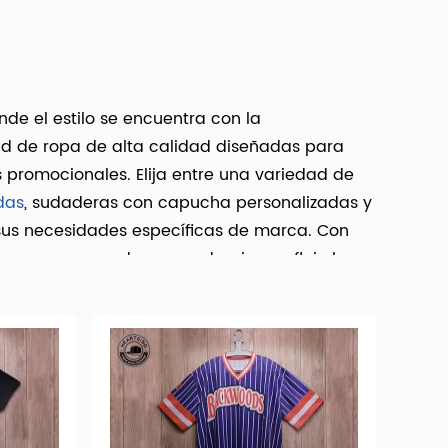
de el estilo se encuentra con la
ad de ropa de alta calidad diseñadas para
s promocionales. Elija entre una variedad de
das
, sudaderas con capucha personalizadas y
sus necesidades específicas de marca. Con
os aseguramos de que cada pieza refleje la
s ofertas de mercancías y proporcionar a sus