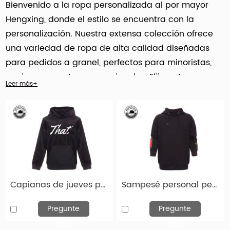
Bienvenido a la ropa personalizada al por mayor
Hengxing, donde el estilo se encuentra con la
personalización. Nuestra extensa colección ofrece
una variedad de ropa de alta calidad diseñadas
para pedidos a granel, perfectos para minoristas,
equipos y eventos promocionales. Elija entre una
Leer más+
variedad de opciones personalizables que incluyan
Camisetas personalizadas
, sudaderas con capucha
personalizadas y chaquetas personalizadas, todas
elaboradas para satisfacer sus necesidades
específicas de marca. Con nuestro compromiso con
la calidad y la atención al detalle, nos aseguramos
de que cada pieza refleje la identidad de su marca.
Capianas de jueves personalizadas Fashion Fashion personalizada con sudadera con capucha HD005
Sampesé personal personalizados Fashion Fashion Fashion de moda HDEDY-HD004
Asóciese con Hengxing para elevar sus ofertas de
mercancías y proporcionar a sus clientes ropa que
Pregunte
Pregunte
se destaque.
ahora
ahora