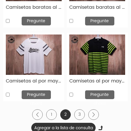
Camisetas baratas al por mayor moda de algodón negros Tampón de estampado de algodón TSH012
Camisetas baratas al por mayor moda de algodón de algodón negro THISH-TSH011
Pregunte
Pregunte
ahora
ahora
Camisetas al por mayor Moda personalizada Tampón de algodón blanco THISH-TSH010
Camisetas al por mayor Fashion Fashion Green Black Cotton Tint Camiseta-Tsh009
Pregunte
Pregunte
ahora
ahora
1
2
3