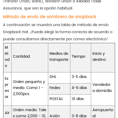
Transfer (HSBC Bank), Western Union o Alibaba Trade
Assurance, que son la opción habitual.
Método de envío de sombrero de snapback
A continuación se muestra una tabla de método de envío
Snapback Hat. ¡Puede elegir la forma correcta de acuerdo o
puede consultarnos directamente por correo electrónico!
M
ét
Medios de
Inicio y
Cantidad
Tiempo
od
transporte
destino
o
DHL
3-5 días
Ex
Orden pequeño y
pr
Vendedor
medio. Como 1 -
Fedex
4-6 días
es
a domicilio
2,000pcs
ar
POSTAL
10 días
Orden medio. Tale
Aeropuerto
Air
s como 2,000 - 10,
Avión
3-8 días
al