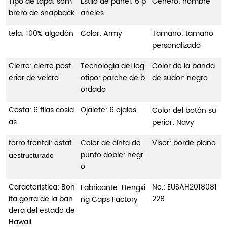
Tipo de tapa: som
Estilo de panel: 6 p
Género: hombre
brero de snapback
aneles
tela: 100% algodón
Color: Army
Tamaño: tamaño
personalizado
Cierre: cierre post
Tecnología del log
Color de la banda
erior de velcro
otipo: parche de b
de sudor: negro
ordado
Costa: 6 filas cosid
Ojalete: 6 ojales
Color del botón su
as
perior: Navy
forro frontal: estaf
Color de cinta de
Visor: borde plano
punto doble: negr
a
estructurado
o
Característica: Bon
No.:
EUSAH2018081
Fabricante: Hengxi
ita gorra de la ban
228
ng Caps Factory
dera del estado de
Hawaii