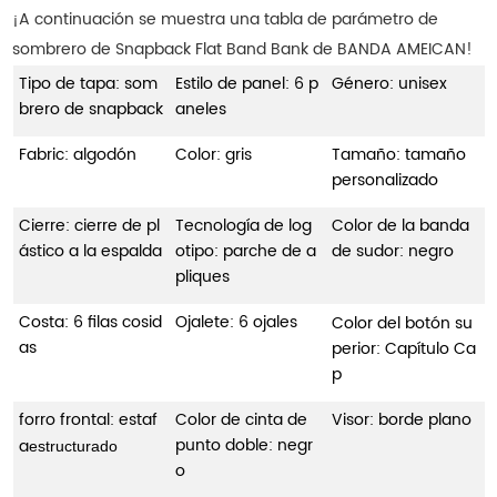
¡A continuación se muestra una tabla de parámetro de
sombrero de Snapback Flat Band Bank de BANDA AMEICAN!
Tipo de tapa: som
Estilo de panel: 6 p
Género: unisex
brero de snapback
aneles
Fabric: algodón
Color: gris
Tamaño: tamaño
personalizado
Cierre: cierre de pl
Tecnología de log
Color de la banda
ástico a la espalda
otipo: parche de a
de sudor: negro
pliques
Costa: 6 filas cosid
Ojalete: 6 ojales
Color del botón su
as
perior: Capítulo Ca
p
forro frontal: estaf
Color de cinta de
Visor: borde plano
punto doble: negr
a
estructurado
o