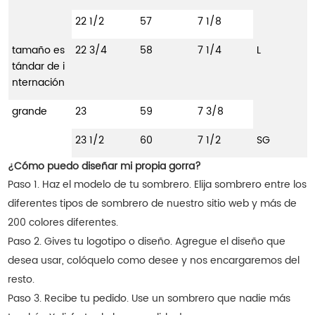
22 1/2
57
7 1/8
tamaño es
22 3/4
58
7 1/4
L
tándar de i
nternación
grande
23
59
7 3/8
23 1/2
60
7 1/2
SG
¿Cómo puedo diseñar mi propia gorra?
Paso 1. Haz el modelo de tu sombrero. Elija sombrero entre los
diferentes tipos de sombrero de nuestro sitio web y más de
200 colores diferentes.
Paso 2. Gives tu logotipo o diseño. Agregue el diseño que
desea usar, colóquelo como desee y nos encargaremos del
resto.
Paso 3. Recibe tu pedido. Use un sombrero que nadie más