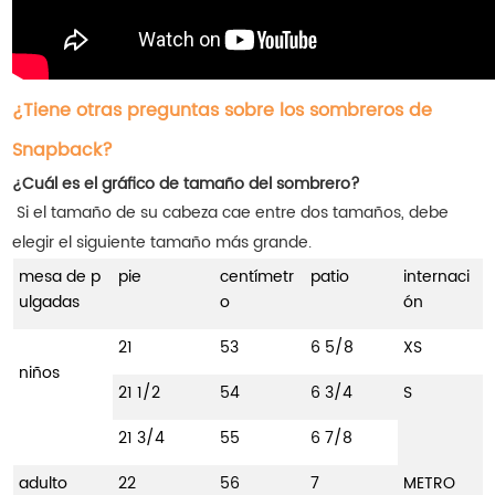
¿Tiene otras preguntas sobre los sombreros de
Snapback?
¿Cuál es el gráfico de tamaño del sombrero?
Si el tamaño de su cabeza cae entre dos tamaños, debe
elegir el siguiente tamaño más grande.
mesa de p
pie
centímetr
patio
internaci
ulgadas
o
ón
21
53
6 5/8
XS
niños
21 1/2
54
6 3/4
S
21 3/4
55
6 7/8
adulto
22
56
7
METRO