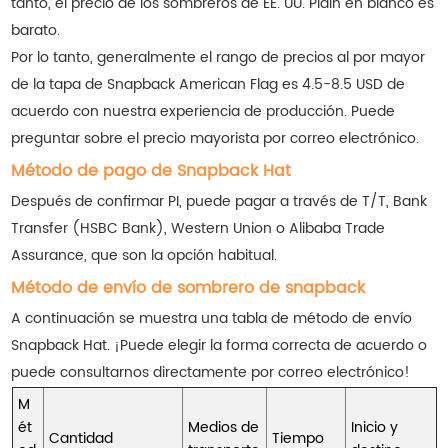
tanto, el precio de los sombreros de EE. UU. Plain en blanco es
barato.
Por lo tanto, generalmente el rango de precios al por mayor
de la tapa de Snapback American Flag es 4.5-8.5 USD de
acuerdo con nuestra experiencia de producción. Puede
preguntar sobre el precio mayorista por correo electrónico.
Método de pago de Snapback Hat
Después de confirmar PI, puede pagar a través de T/T, Bank
Transfer (HSBC Bank), Western Union o Alibaba Trade
Assurance, que son la opción habitual.
Método de envío de sombrero de snapback
A continuación se muestra una tabla de método de envío
Snapback Hat. ¡Puede elegir la forma correcta de acuerdo o
puede consultarnos directamente por correo electrónico!
M
ét
Medios de
Inicio y
Cantidad
Tiempo