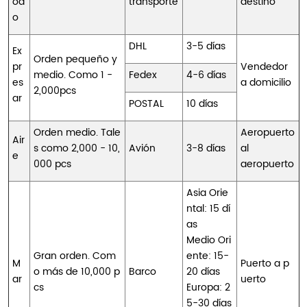
od
transporte
destino
o
DHL
3-5 días
Ex
Orden pequeño y
pr
Vendedor
medio. Como 1 -
Fedex
4-6 días
es
a domicilio
2,000pcs
ar
POSTAL
10 días
Orden medio. Tale
Aeropuerto
Air
s como 2,000 - 10,
Avión
3-8 días
al
e
000 pcs
aeropuerto
Asia Orie
ntal: 15 dí
as
Medio Ori
Gran orden. Com
ente: 15-
M
Puerto a p
o más de 10,000 p
Barco
20 días
ar
uerto
cs
Europa: 2
5-30 días